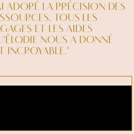
'AI ADORÉ LA PRÉCISION DES
SSOURCES, TOUS LES
GAGES ET LES AIDES
'ËLODIE NOUS A DONNÉ
T INCROYABLE."