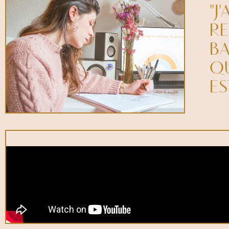
"J
RE
BA
QU
ES