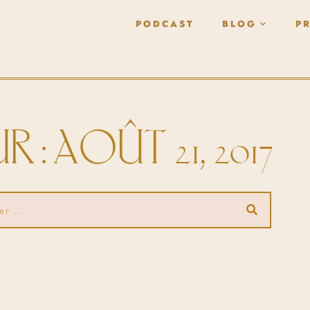
PODCAST
BLOG
P
R : AOÛT 21, 2017