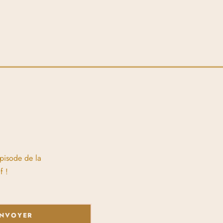
épisode de la
f !
NVOYER