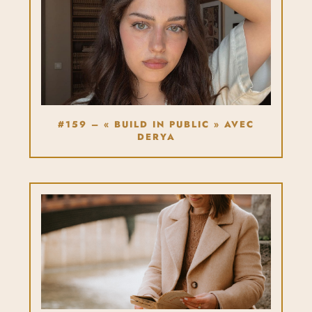
#159 – « BUILD IN PUBLIC » AVEC
DERYA