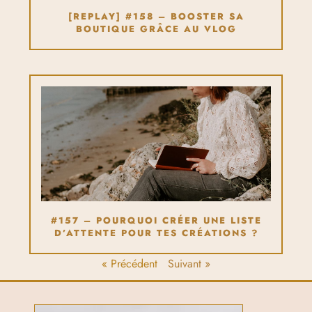
[REPLAY] #158 – BOOSTER SA
BOUTIQUE GRÂCE AU VLOG
#157 – POURQUOI CRÉER UNE LISTE
D’ATTENTE POUR TES CRÉATIONS ?
« Précédent
Suivant »