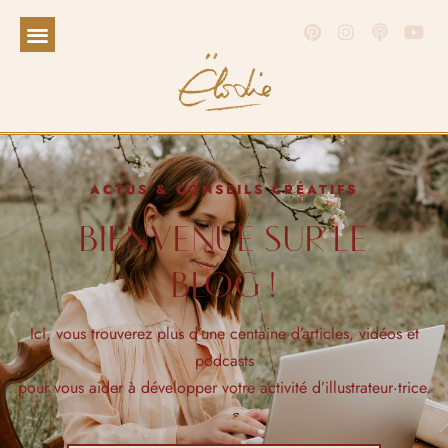
ACTUS & CONSEILS CRÉATIFS
BIENVENUE SUR LE
BLOG !
Ici, vous trouverez plus d’une centaine d’articles, vidéos et
podcasts
pour vous aider à développer votre activité d’illustrateur·trice.