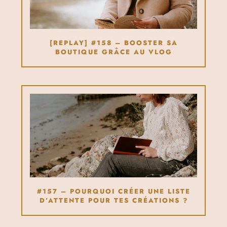
[REPLAY] #158 – BOOSTER SA
BOUTIQUE GRÂCE AU VLOG
#157 – POURQUOI CRÉER UNE LISTE
D’ATTENTE POUR TES CRÉATIONS ?