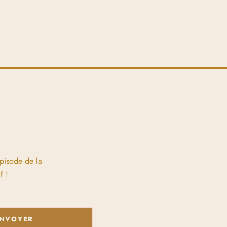
épisode de la
f !
NVOYER