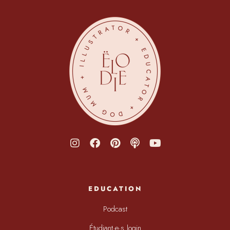
EDUCATION
Podcast
Étudiant·e·s login