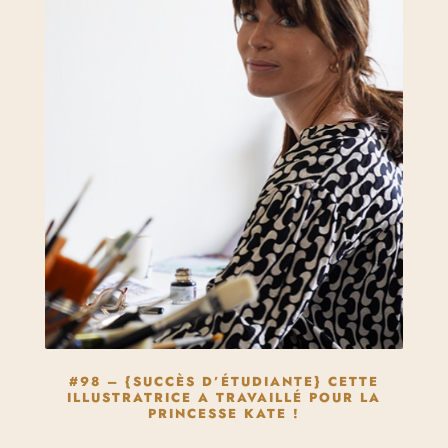
#98 – {SUCCÈS D’ÉTUDIANTE} CETTE
ILLUSTRATRICE A TRAVAILLÉ POUR LA
PRINCESSE KATE !