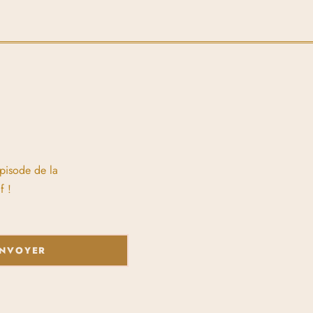
épisode de la
f !
NVOYER