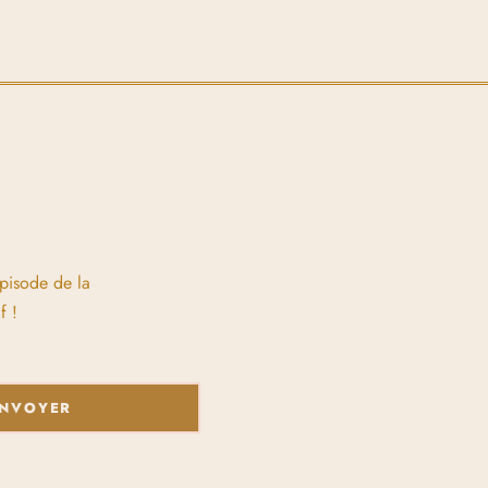
épisode de la
f !
NVOYER