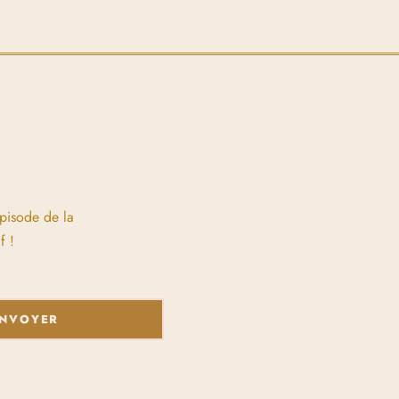
épisode de la
f !
NVOYER