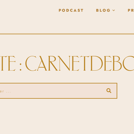
PODCAST
BLOG
P
TE : CARNETDEB