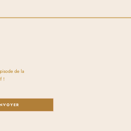
épisode de la
f !
NVOYER