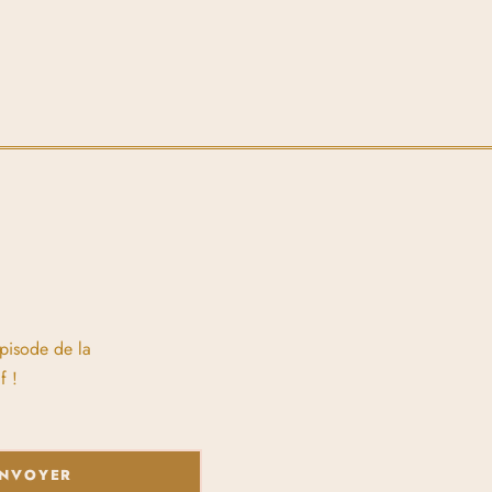
épisode de la
f !
NVOYER