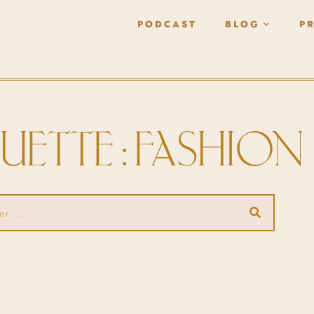
PODCAST
BLOG
P
UETTE : FASHION