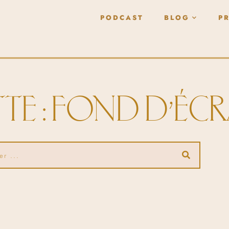
PODCAST
BLOG
P
TE : FOND D’ÉC