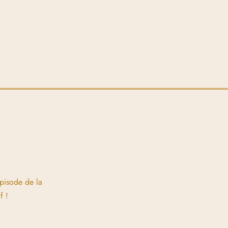
épisode de la
f !