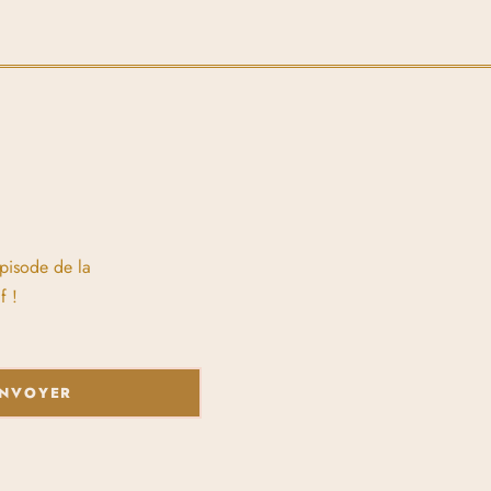
épisode de la
f !
NVOYER