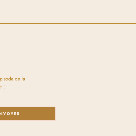
épisode de la
f !
NVOYER