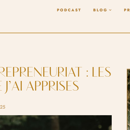
PODCAST
BLOG
P
REPRENEURIAT : LES
J’AI APPRISES
025