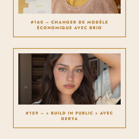
#160 – CHANGER DE MODÈLE
ÉCONOMIQUE AVEC BRIO
#159 – « BUILD IN PUBLIC » AVEC
DERYA