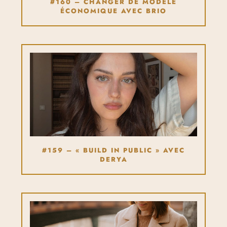
#160 – CHANGER DE MODÈLE
ÉCONOMIQUE AVEC BRIO
#159 – « BUILD IN PUBLIC » AVEC
DERYA