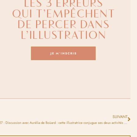
SUIVANT
#27 : Discussion avec Aurélia de Boüard : cette illustratrice conjugue ses deux activités avec brio