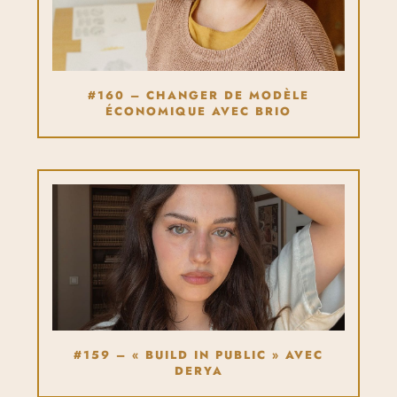
#160 – CHANGER DE MODÈLE
ÉCONOMIQUE AVEC BRIO
#159 – « BUILD IN PUBLIC » AVEC
DERYA