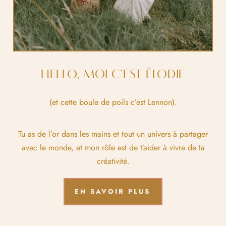
HELLO, MOI C’EST ËLODIE
(et cette boule de poils c’est Lennon).
Tu as de l’or dans les mains et tout un univers à partager
avec le monde, et mon rôle est de t’aider à vivre de ta
créativité.
EN SAVOIR PLUS