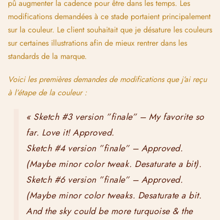
neon sign & hair band maybe could be
blue/turquoise instead of pink? See attached
sketch). »
Le projet a ainsi avancé jusqu’à ce que toutes les illustrations
soient validées et finalisées. Au fur à mesure des validations,
j’envoyais les fichiers d’impression dans un dossier
Dropbox
intitulé « DESENIO » que le DA et son équipe pouvaient
consulter et télécharger à tout moment.
Étape 6 | Séance photo :
Ce projet étant un peu particulier, nous avions planifié dès le
départ une séance photo à mon appartement puis dans les
rues de Paris afin de faire la promotion de la collection sur
nos sites webs et nos réseaux sociaux respectifs. J’ai eu donc
le plaisir de rencontrer en personne le directeur artistique de
la marque et une de ses collègues photographe pour une