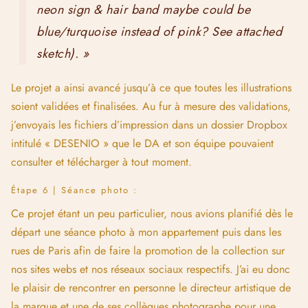
partie de la journée à shooter dans les rues de Paris.
Nous étions alors mi-octobre, et les températures étaient
encore très douces et idéales pour une séance photo en plein
air et à la terrasse d’un café comme suggéré par l’équipe.
Etant moi-même une grande amoureuse de Paris, j’ai adoré
préparer les différentes localisations de shooting, et nous
devions être très rapides et optimiser notre temps car l’équipe
devait repartir le soir même en avion.
Après avoir fait connaissance, nous avons commencé à
shooter dans mon appartement, puis j’ai emmené l’équipe
dans plusieurs de mes endroits préférés de Paris. Nous avons
été notamment sur la place des Vosges, l’île Saint Louis,
devant les bouquinistes et la fameuse pâtisserie Odette. Bref,
nous avons passé une journée ensoleillée et particulièrement
agréable et qui tombait à pic pour casser un peu le rythme