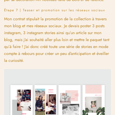
Étape 8 | Soirée de lancement
Dans son plan marketing, Desenio avait également prévu une
soirée de lancement de la collection dans une galerie
parisienne durant laquelle plusieurs influençeuses étaient
présentes notamment
Kenza,
Elodie
et
Rachel
avec qui j’ai pu
faire connaissance. C’était chouette de rencontrer enfin une
partie de l’équipe et de participer à un événement de ce
genre même si je dois avouer que j’ai du mal avec l’idée
d’être au centre de l’attention (il y avait une grande photo de
moi au milieu de la pièce, impossible d’y échapper ! ^^).
Si vous voulez voir des vidéos de la soirée, rendez-vous sur