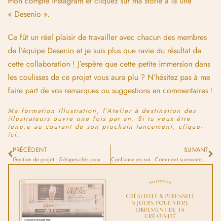
HELLO, MOI C’EST ËLODIE