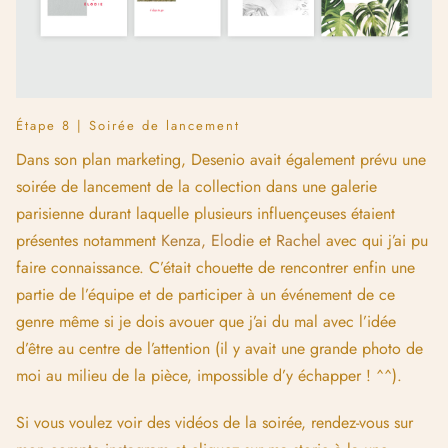
mon compte instagram
et cliquez sur ma storie à la une
« Desenio ».
Ce fût un réel plaisir de travailler avec chacun des membres
de l’équipe Desenio et je suis plus que ravie du résultat de
cette collaboration ! J’espère que cette petite immersion dans
les coulisses de ce projet vous aura plu ? N’hésitez pas à me
faire part de vos remarques ou suggestions en commentaires !
Ma formation Illustration, l’Atelier à destination des
illustrateurs ouvre une fois par an. Si tu veux être
tenu.e au courant de son prochain lancement,
clique-
ici.
PRÉCÉDENT
SUIVANT
Gestion de projet : 5 étapes-clés pour gérer un long projet d’illustration à la perfection
Confiance en soi : Comment surmonter la peur de la critique ?