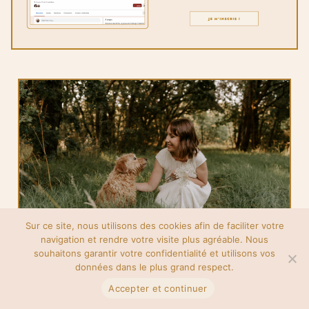
(et cette boule de poils c’est Lennon).
Tu as de l’or dans les mains et tout un univers à partager
avec le monde, et mon rôle est de t’aider à vivre de ta
créativité.
EN SAVOIR PLUS
MES PROGRAMMES
Sur ce site, nous utilisons des cookies afin de faciliter votre
navigation et rendre votre visite plus agréable. Nous
souhaitons garantir votre confidentialité et utilisons vos
données dans le plus grand respect.
Accepter et continuer