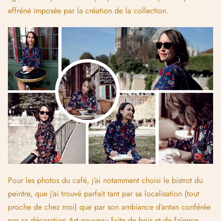
Étape 7 | Teaser et promotion sur les réseaux sociaux
Mon contrat stipulait la promotion de la collection à travers
mon blog et mes réseaux sociaux. Je devais poster 3 posts
instagram, 3 instagram stories ainsi qu’un article sur mon
blog, mais j’ai souhaité aller plus loin et mettre le paquet tant
qu’à faire ! J’ai donc créé toute une série de stories en mode
compte à rebours pour créer un peu d’anticipation et éveiller
la curiosité.