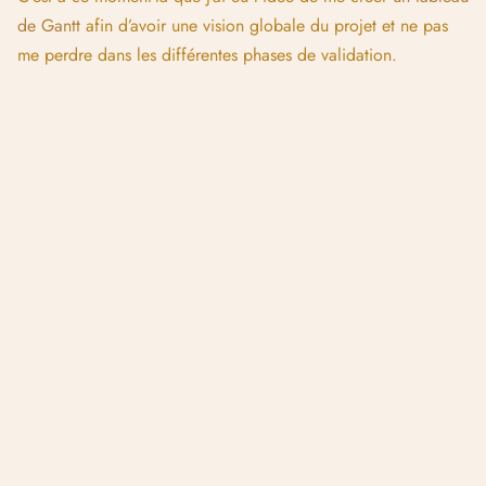
de Gantt
afin d’avoir une vision globale du projet et ne pas
me perdre dans les différentes phases de validation.
Étape 5 | Illustrations couleur :
Une fois tous les sketches passés en revue par mon client, j’ai
enfin pu commencer à travailler sur les illustrations finales :
Pour chaque illustration j’ai commencé par redessiner au
propre tous les éléments séparément puis j’ai colorisé les
illustrations en gardant à l’esprit les références de mon