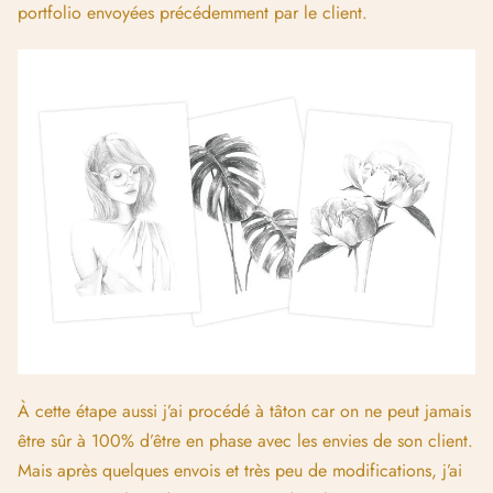
pû augmenter la cadence pour être dans les temps. Les
modifications demandées à ce stade portaient principalement
sur la couleur. Le client souhaitait que je désature les couleurs
sur certaines illustrations afin de mieux rentrer dans les
standards de la marque.
Voici les premières demandes de modifications que j’ai reçu
à l’étape de la couleur :
« Sketch #3 version ”finale” – My favorite so
far. Love it! Approved.
Sketch #4 version ”finale” – Approved.
(Maybe minor color tweak. Desaturate a bit).
Sketch #6 version ”finale” – Approved.
(Maybe minor color tweaks. Desaturate a bit.
And the sky could be more turquoise & the