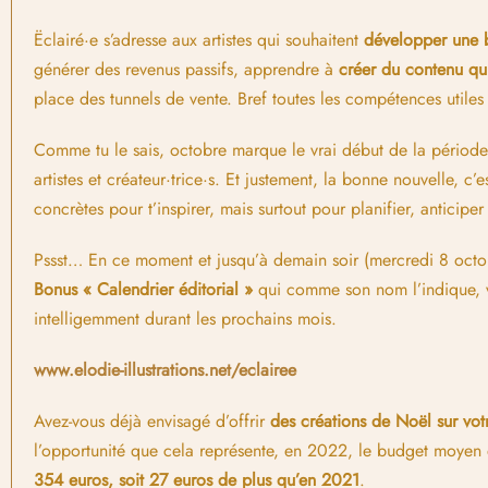
Ëclairé·e s’adresse aux artistes qui souhaitent
développer une b
générer des revenus passifs, apprendre à
créer du contenu qu
place des tunnels de vente. Bref toutes les compétences utiles
Comme tu le sais, octobre marque le vrai début de la période 
artistes et créateur·trice·s. Et justement, la bonne nouvelle, c’
concrètes pour t’inspirer, mais surtout pour planifier, anticiper
Pssst… En ce moment et jusqu’à demain soir (mercredi 8 octobr
Bonus « Calendrier éditorial »
qui comme son nom l’indique, va
intelligemment durant les prochains mois.
www.elodie-illustrations.net/eclairee
Avez-vous déjà envisagé d’offrir
des créations de Noël sur vot
l’opportunité que cela représente, en 2022, le budget moyen 
354 euros, soit 27 euros de plus qu’en 2021
.