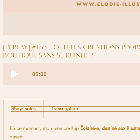
[REPLAY] #155 - QUELLES CRÉATIONS PROP
BOUTIQUE SANS SE RUINER ?
Show notes
Transcription
En ce moment, mon membership
Ëclairé·e
,
destiné aux illustra
ouvert.