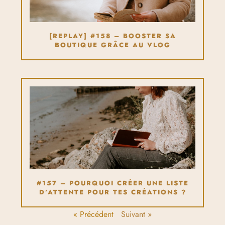
[REPLAY] #158 – BOOSTER SA
BOUTIQUE GRÂCE AU VLOG
#157 – POURQUOI CRÉER UNE LISTE
D’ATTENTE POUR TES CRÉATIONS ?
« Précédent
Suivant »