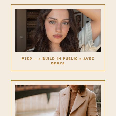
#159 – « BUILD IN PUBLIC » AVEC
DERYA