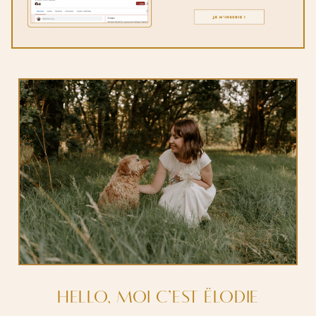
HELLO, MOI C’EST ËLODIE