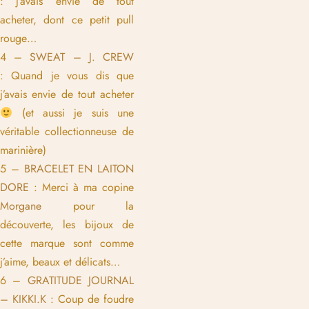
: j’avais envie de tout
acheter, dont ce petit pull
rouge…
4 –
SWEAT – J. CREW
: Quand je vous dis que
j’avais envie de tout acheter
(et aussi je suis une
véritable collectionneuse de
marinière)
5 –
BRACELET EN LAITON
DORE
: Merci à ma copine
Morgane
pour la
découverte, les bijoux de
cette marque sont comme
j’aime, beaux et délicats…
6 –
GRATITUDE JOURNAL
– KIKKI.K
: Coup de foudre