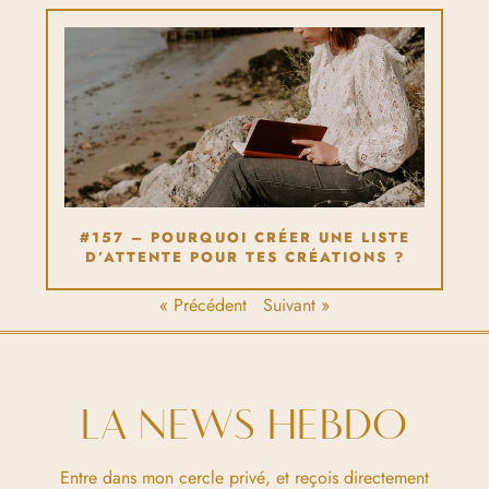
#157 – POURQUOI CRÉER UNE LISTE
D’ATTENTE POUR TES CRÉATIONS ?
« Précédent
Suivant »
LA NEWS HEBDO
Entre dans mon cercle privé, et reçois directement