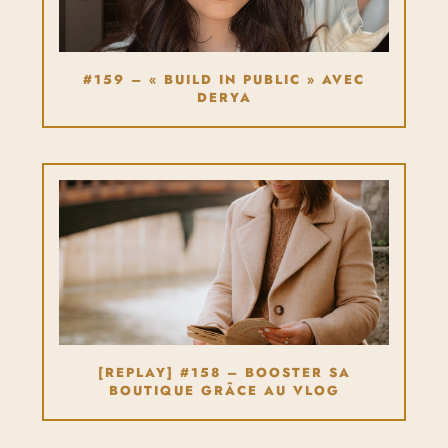
#159 – « BUILD IN PUBLIC » AVEC
DERYA
[REPLAY] #158 – BOOSTER SA
BOUTIQUE GRÂCE AU VLOG