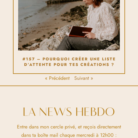
#157 – POURQUOI CRÉER UNE LISTE
D’ATTENTE POUR TES CRÉATIONS ?
« Précédent
Suivant »
LA NEWS HEBDO
Entre dans mon cercle privé, et reçois directement
dans ta boîte mail chaque mercredi à 12h00 :