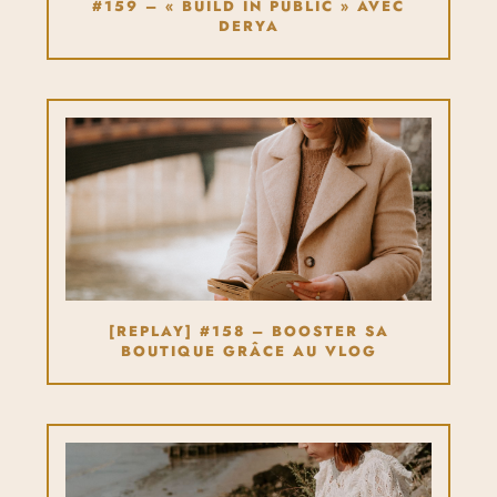
#159 – « BUILD IN PUBLIC » AVEC
DERYA
[REPLAY] #158 – BOOSTER SA
BOUTIQUE GRÂCE AU VLOG