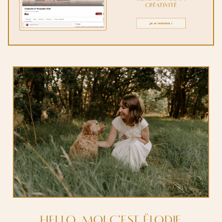
HELLO, MOI C’EST ËLODIE