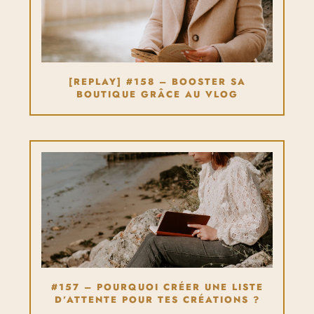
[REPLAY] #158 – BOOSTER SA
BOUTIQUE GRÂCE AU VLOG
#157 – POURQUOI CRÉER UNE LISTE
D’ATTENTE POUR TES CRÉATIONS ?