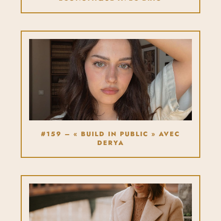
#159 – « BUILD IN PUBLIC » AVEC
DERYA