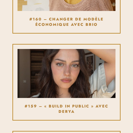
#160 – CHANGER DE MODÈLE
ÉCONOMIQUE AVEC BRIO
#159 – « BUILD IN PUBLIC » AVEC
DERYA