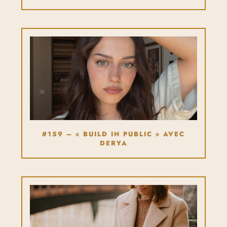
#159 – « BUILD IN PUBLIC » AVEC
DERYA