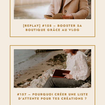
[REPLAY] #158 – BOOSTER SA
BOUTIQUE GRÂCE AU VLOG
#157 – POURQUOI CRÉER UNE LISTE
D’ATTENTE POUR TES CRÉATIONS ?