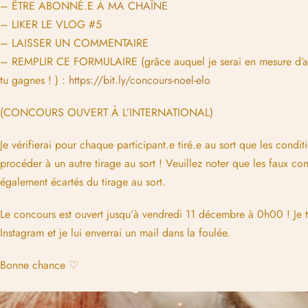
– ÊTRE ABONNÉ.E À
MA CHAÎNE
– LIKER LE VLOG #5
– LAISSER UN COMMENTAIRE
– REMPLIR CE FORMULAIRE (grâce auquel je serai en mesure d’avo
tu gagnes ! ) :
https://bit.ly/concours-noel-elo
(CONCOURS OUVERT À L’INTERNATIONAL)
Je vérifierai pour chaque participant.e tiré.e au sort que les condit
procéder à un autre tirage au sort ! Veuillez noter que les faux c
également écartés du tirage au sort.
Le concours est ouvert jusqu’à vendredi 11 décembre à 0h00 ! Je ti
Instagram et je lui enverrai un mail dans la foulée.
Bonne chance ♡