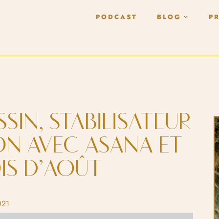
PODCAST
BLOG
P
SIN, STABILISATEUR
ON AVEC ASANA ET
IS D’AOÛT
021