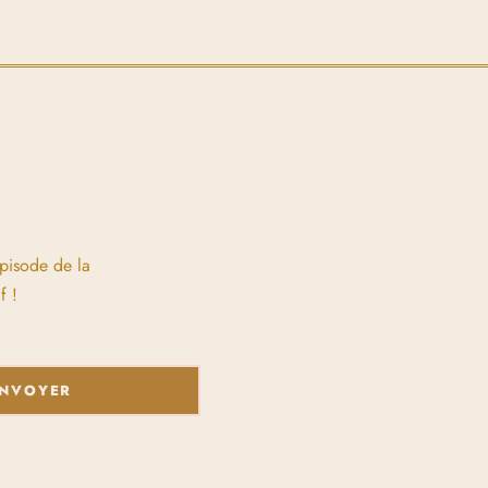
épisode de la
f !
NVOYER