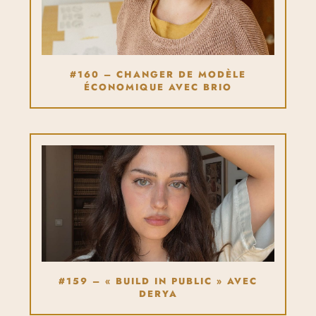
#160 – CHANGER DE MODÈLE
ÉCONOMIQUE AVEC BRIO
#159 – « BUILD IN PUBLIC » AVEC
DERYA