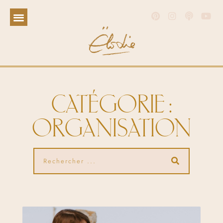
CATÉGORIE :
ORGANISATION