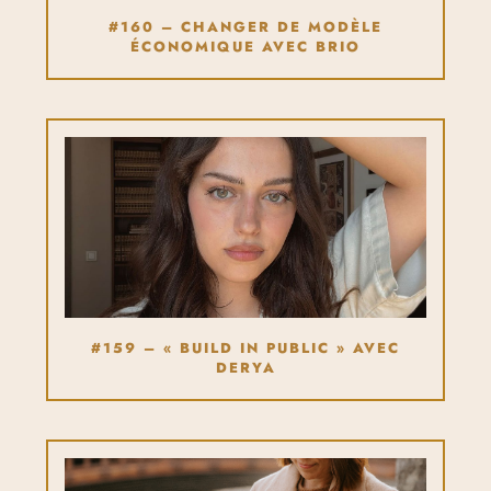
#160 – CHANGER DE MODÈLE
ÉCONOMIQUE AVEC BRIO
#159 – « BUILD IN PUBLIC » AVEC
DERYA