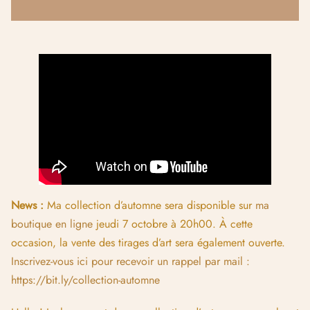
News :
Ma collection d’automne sera disponible sur
ma
boutique en ligne
jeudi 7 octobre à 20h00. À cette
occasion, la vente des tirages d’art sera également ouverte.
Inscrivez-vous ici pour recevoir un rappel par mail :
https://bit.ly/collection-automne