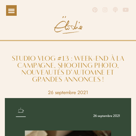
STUDIO VLOG #13 : WEEK-END À LA
CAMPAGNE, SHOOTING PHOTO,
NOUVEAUTÉS D’AUTOMNE ET
GRANDES ANNONCES !
26 septembre 2021