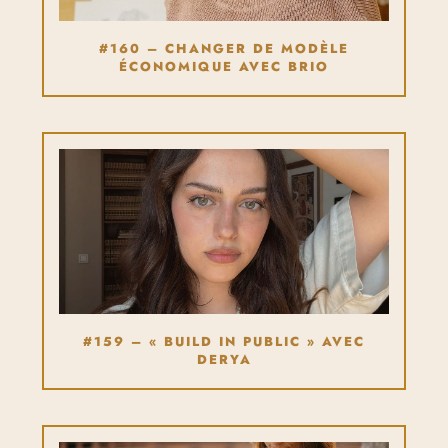
#160 – CHANGER DE MODÈLE
ÉCONOMIQUE AVEC BRIO
#159 – « BUILD IN PUBLIC » AVEC
DERYA