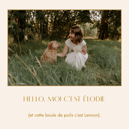
HELLO, MOI C’EST ËLODIE
(et cette boule de poils c’est Lennon).