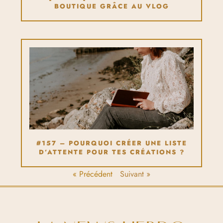
BOUTIQUE GRÂCE AU VLOG
#157 – POURQUOI CRÉER UNE LISTE
D’ATTENTE POUR TES CRÉATIONS ?
« Précédent
Suivant »