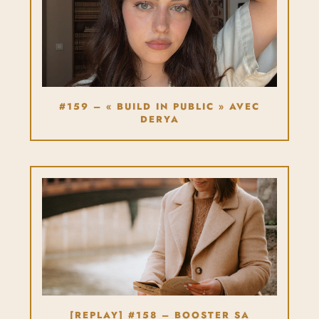
#159 – « BUILD IN PUBLIC » AVEC
DERYA
[REPLAY] #158 – BOOSTER SA