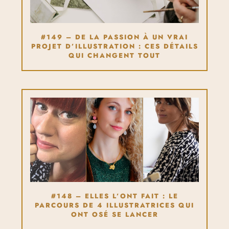
#149 – DE LA PASSION À UN VRAI
PROJET D’ILLUSTRATION : CES DÉTAILS
QUI CHANGENT TOUT
#148 – ELLES L’ONT FAIT : LE
PARCOURS DE 4 ILLUSTRATRICES QUI
ONT OSÉ SE LANCER