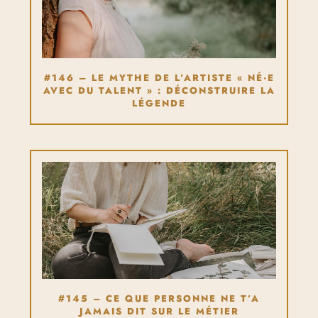
#146 – LE MYTHE DE L’ARTISTE « NÉ·E
AVEC DU TALENT » : DÉCONSTRUIRE LA
LÉGENDE
#145 – CE QUE PERSONNE NE T’A
JAMAIS DIT SUR LE MÉTIER