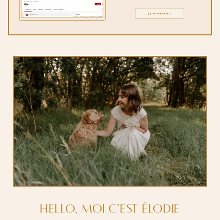
HELLO, MOI C’EST ËLODIE