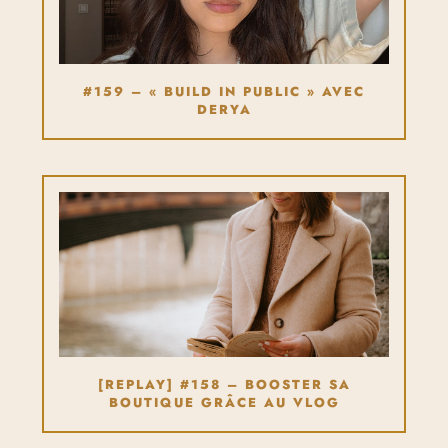
#159 – « BUILD IN PUBLIC » AVEC
DERYA
[REPLAY] #158 – BOOSTER SA
BOUTIQUE GRÂCE AU VLOG