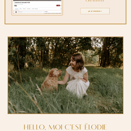
HELLO, MOI C’EST ËLODIE