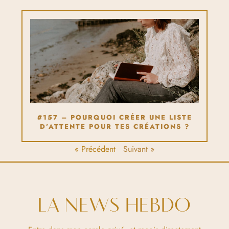
#157 – POURQUOI CRÉER UNE LISTE
D’ATTENTE POUR TES CRÉATIONS ?
« Précédent
Suivant »
LA NEWS HEBDO