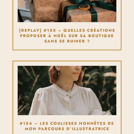
[REPLAY] #155 – QUELLES CRÉATIONS
PROPOSER À NOËL SUR SA BOUTIQUE
SANS SE RUINER ?
#154 – LES COULISSES HONNÊTES DE
MON PARCOURS D’ILLUSTRATRICE