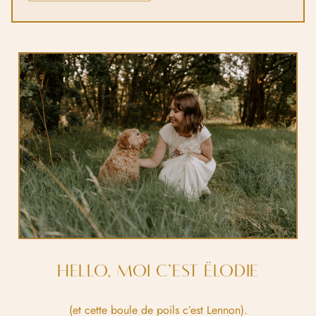
HELLO, MOI C’EST ËLODIE
(et cette boule de poils c’est Lennon).