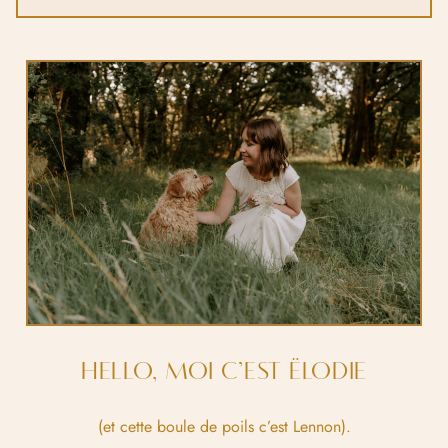
HELLO, MOI C’EST ËLODIE
(et cette boule de poils c’est Lennon).