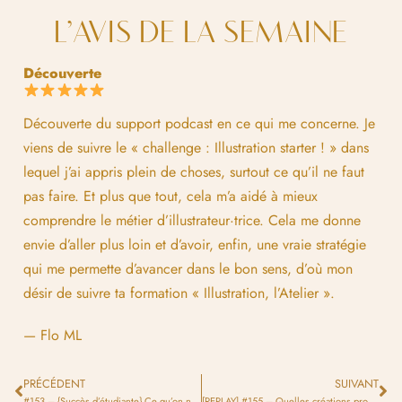
L’AVIS DE LA SEMAINE
Découverte
Découverte du support podcast en ce qui me concerne. Je
viens de suivre le « challenge : Illustration starter ! » dans
lequel j’ai appris plein de choses, surtout ce qu’il ne faut
pas faire. Et plus que tout, cela m’a aidé à mieux
comprendre le métier d’illustrateur·trice. Cela me donne
envie d’aller plus loin et d’avoir, enfin, une vraie stratégie
qui me permette d’avancer dans le bon sens, d’où mon
désir de suivre ta formation « Illustration, l’Atelier ».
— Flo ML
PRÉCÉDENT
SUIVANT
#153 – {Succès d’étudiante} Ce qu’on ne voit pas : les vraies coulisses d’une illustratrice
[REPLAY] #155 – Quelles créations proposer à Noël sur sa boutique sans se ruiner ?