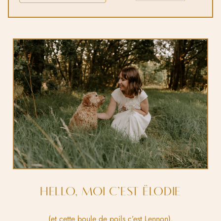
HELLO, MOI C’EST ËLODIE
(et cette boule de poils c’est Lennon).