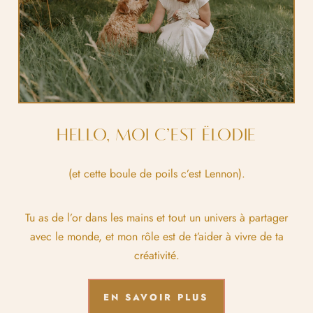
HELLO, MOI C’EST ËLODIE
(et cette boule de poils c’est Lennon).
Tu as de l’or dans les mains et tout un univers à partager
avec le monde, et mon rôle est de t’aider à vivre de ta
créativité.
EN SAVOIR PLUS