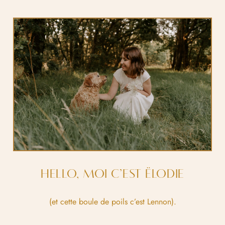
HELLO, MOI C’EST ËLODIE
(et cette boule de poils c’est Lennon).