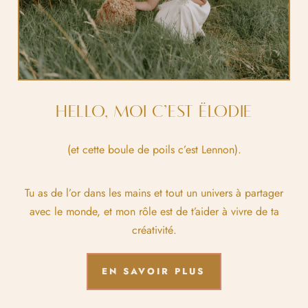
HELLO, MOI C’EST ËLODIE
(et cette boule de poils c’est Lennon).
Tu as de l’or dans les mains et tout un univers à partager
avec le monde, et mon rôle est de t’aider à vivre de ta
créativité.
EN SAVOIR PLUS