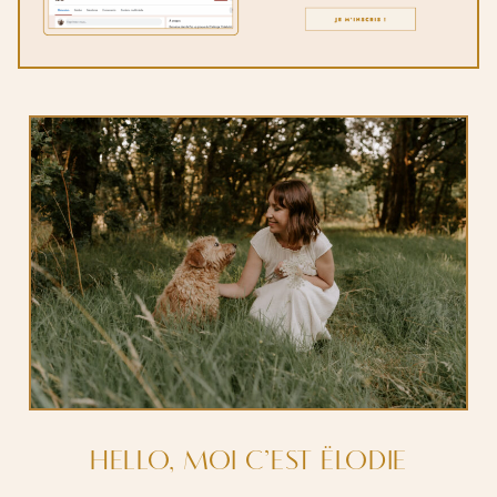
HELLO, MOI C’EST ËLODIE