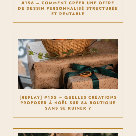
#156 – COMMENT CRÉER UNE OFFRE
DE DESSIN PERSONNALISÉ STRUCTURÉE
ET RENTABLE
[REPLAY] #155 – QUELLES CRÉATIONS
PROPOSER À NOËL SUR SA BOUTIQUE
SANS SE RUINER ?