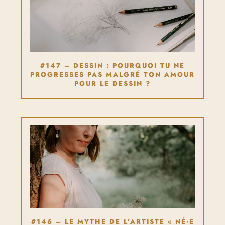
#147 – DESSIN : POURQUOI TU NE
PROGRESSES PAS MALGRÉ TON AMOUR
POUR LE DESSIN ?
#146 – LE MYTHE DE L’ARTISTE « NÉ·E