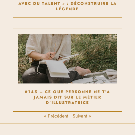
AVEC DU TALENT » : DÉCONSTRUIRE LA
LÉGENDE
#145 – CE QUE PERSONNE NE T’A
JAMAIS DIT SUR LE MÉTIER
D’ILLUSTRATRICE
« Précédent
Suivant »